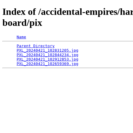
Index of /accidental-empires/h
board/pix
Name
Parent Directory
                                 
PXL_20240421_102831205.jpg
                       
PXL_20240421_102844234.jpg
                       
PXL_20240421_102912853.jpg
                       
PXL_20240421_102659369.jpg